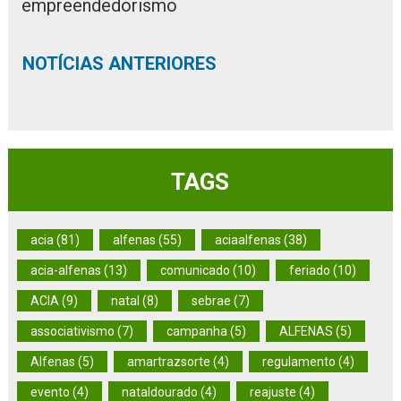
empreendedorismo
NOTÍCIAS ANTERIORES
TAGS
acia (81)
alfenas (55)
aciaalfenas (38)
acia-alfenas (13)
comunicado (10)
feriado (10)
ACIA (9)
natal (8)
sebrae (7)
associativismo (7)
campanha (5)
ALFENAS (5)
Alfenas (5)
amartrazsorte (4)
regulamento (4)
evento (4)
nataldourado (4)
reajuste (4)