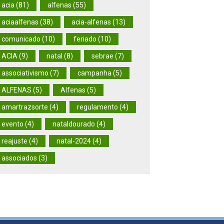
acia (81)
alfenas (55)
aciaalfenas (38)
acia-alfenas (13)
comunicado (10)
feriado (10)
ACIA (9)
natal (8)
sebrae (7)
associativismo (7)
campanha (5)
ALFENAS (5)
Alfenas (5)
amartrazsorte (4)
regulamento (4)
evento (4)
nataldourado (4)
reajuste (4)
natal-2024 (4)
associados (3)